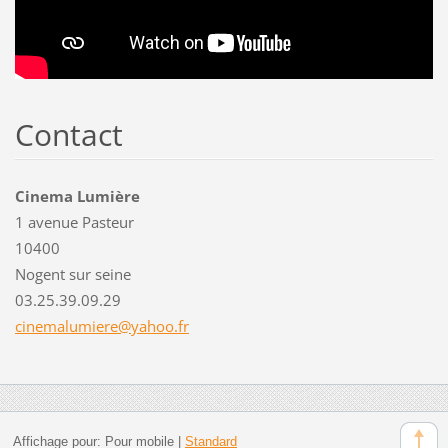
Contact
Cinema Lumière
1 avenue Pasteur
10400
Nogent sur seine
03.25.39.09.29
cinemalu
miere@ya
hoo.fr
Affichage pour:
Pour mobile
|
Standard